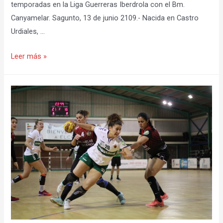
temporadas en la Liga Guerreras Iberdrola con el Bm.
Canyamelar. Sagunto, 13 de junio 2109.- Nacida en Castro
Urdiales, …
La
Leer más »
cántabra
Mendía
Ibañez
Larumbe
reforzará
la
primera
línea
de
Morvedre