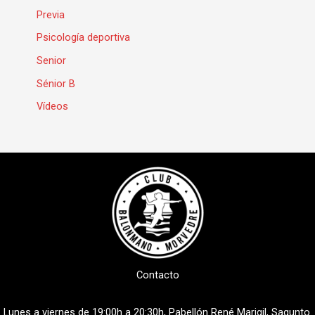
Previa
Psicología deportiva
Senior
Sénior B
Vídeos
Contacto
Lunes a viernes de 19:00h a 20:30h, Pabellón René Marigil, Sagunto.