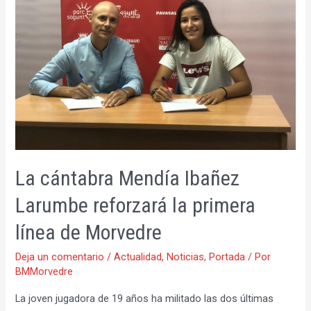
SOCIAS
Y
SOCIOS
DEL
CLUB
BALONMANO
MORVEDRE
La cántabra Mendía Ibañez
Larumbe reforzará la primera
línea de Morvedre
Deja un comentario
/
Actualidad
,
Noticias
,
Portada
/ Por
BMMorvedre
La joven jugadora de 19 años ha militado las dos últimas