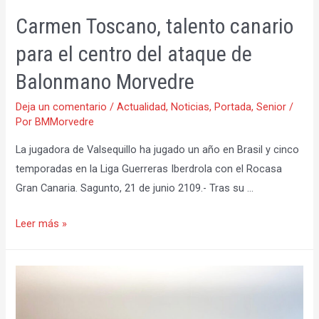
Carmen Toscano, talento canario
para el centro del ataque de
Balonmano Morvedre
Deja un comentario
/
Actualidad
,
Noticias
,
Portada
,
Senior
/
Por
BMMorvedre
La jugadora de Valsequillo ha jugado un año en Brasil y cinco
temporadas en la Liga Guerreras Iberdrola con el Rocasa
Gran Canaria. Sagunto, 21 de junio 2109.- Tras su …
Carmen
Leer más »
Toscano,
talento
canario
para