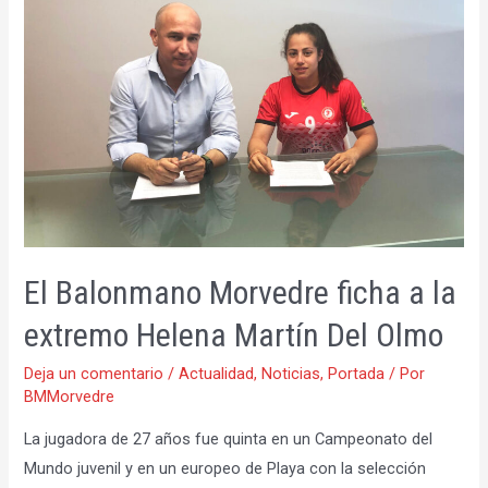
el
centro
del
ataque
de
Balonmano
Morvedre
El Balonmano Morvedre ficha a la
extremo Helena Martín Del Olmo
Deja un comentario
/
Actualidad
,
Noticias
,
Portada
/ Por
BMMorvedre
La jugadora de 27 años fue quinta en un Campeonato del
Mundo juvenil y en un europeo de Playa con la selección