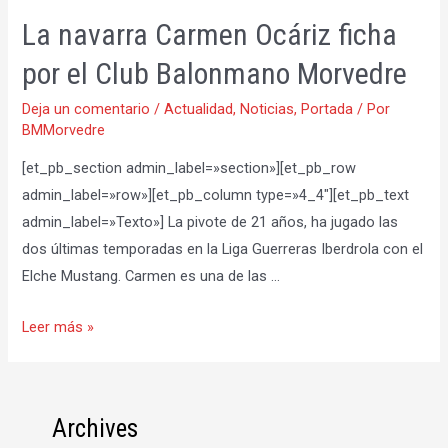
La navarra Carmen Ocáriz ficha
por el Club Balonmano Morvedre
Deja un comentario
/
Actualidad
,
Noticias
,
Portada
/ Por
BMMorvedre
[et_pb_section admin_label=»section»][et_pb_row
admin_label=»row»][et_pb_column type=»4_4″][et_pb_text
admin_label=»Texto»] La pivote de 21 años, ha jugado las
dos últimas temporadas en la Liga Guerreras Iberdrola con el
Elche Mustang. Carmen es una de las …
La
Leer más »
navarra
Carmen
Ocáriz
Archives
ficha