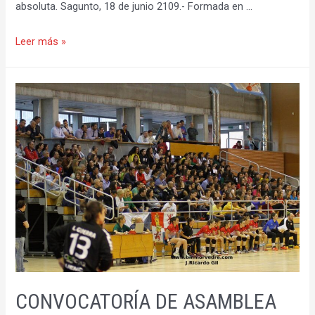
absoluta. Sagunto, 18 de junio 2109.- Formada en …
El
Leer más »
Balonmano
Morvedre
ficha
a
la
extremo
Helena
Martín
Del
Olmo
CONVOCATORÍA DE ASAMBLEA