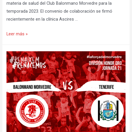
materia de salud del Club Balonmano Morvedre para la
temporada 2023. El convenio de colaboración se firmó
recientemente en la clínica Ascires …
Clínicas
Leer más »
Biomédicas
Ascires,
colaborador
del
Club
Balonmano
Morvedre
en
materia
de
salud