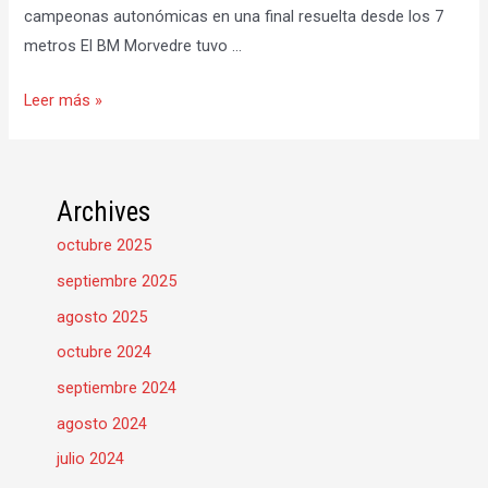
campeonas autonómicas en una final resuelta desde los 7
metros El BM Morvedre tuvo …
Campeón
Leer más »
infantil
y
derrota
Archives
del
octubre 2025
primer
equipo
septiembre 2025
agosto 2025
octubre 2024
septiembre 2024
agosto 2024
julio 2024