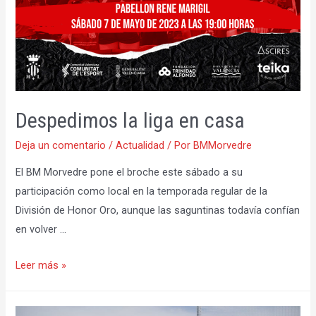
Despedimos la liga en casa
Deja un comentario
/
Actualidad
/ Por
BMMorvedre
El BM Morvedre pone el broche este sábado a su
participación como local en la temporada regular de la
División de Honor Oro, aunque las saguntinas todavía confían
en volver …
Despedimos
Leer más »
la
liga