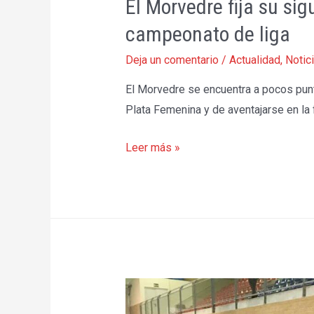
El Morvedre fija su sig
campeonato de liga
Deja un comentario
/
Actualidad
,
Notic
El Morvedre se encuentra a pocos pun
Plata Femenina y de aventajarse en l
El
Leer más »
Morvedre
fija
su
siguiente
objetivo
en
el
campeonato