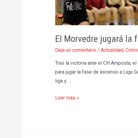
El Morvedre jugará la 
Deja un comentario
/
Actualidad
,
Cróni
Tras la victoria ante el CH Amposta, e
para jugar la fase de ascenso a Liga G
liga y …
El
Leer más »
Morvedre
jugará
la
fase