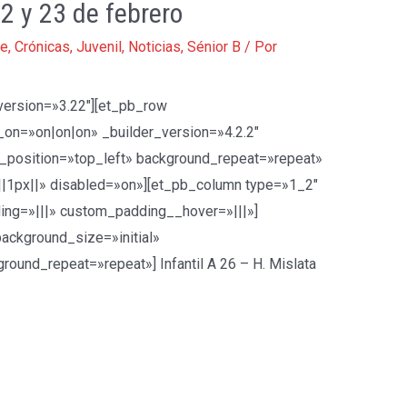
 y 23 de febrero
te
,
Crónicas
,
Juvenil
,
Noticias
,
Sénior B
/ Por
_version=»3.22″][et_pb_row
_on=»on|on|on» _builder_version=»4.2.2″
d_position=»top_left» background_repeat=»repeat»
|1px||» disabled=»on»][et_pb_column type=»1_2″
ing=»|||» custom_padding__hover=»|||»]
background_size=»initial»
ound_repeat=»repeat»] Infantil A 26 – H. Mislata