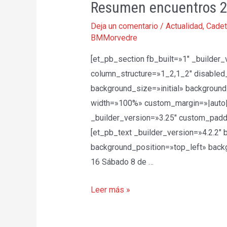
Resumen encuentros 22
Deja un comentario
/
Actualidad
,
Cade
BMMorvedre
[et_pb_section fb_built=»1″ _builder
column_structure=»1_2,1_2″ disabled
background_size=»initial» backgroun
width=»100%» custom_margin=»|auto|
_builder_version=»3.25″ custom_padd
[et_pb_text _builder_version=»4.2.2″ 
background_position=»top_left» backgr
16 Sábado 8 de …
Resumen
Leer más »
encuentros
22