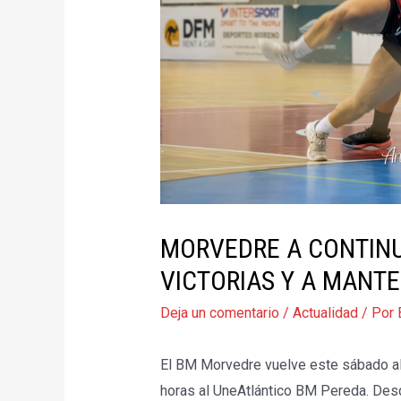
MORVEDRE A CONTINU
VICTORIAS Y A MANTE
Deja un comentario
/
Actualidad
/ Por
El BM Morvedre vuelve este sábado al R
horas al UneAtlántico BM Pereda. Desde