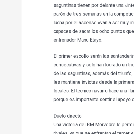
saguntinas tienen por delante una «int
parón de tres semanas en la competic
lucha por el ascenso «van a ser muy im
capaces de sacar los ocho puntos que 
entrenador Manu Etayo.
El primer escollo serán las santanderi
consecutivas y solo han logrado un tr
de las saguntinas, además del triunfo,
les mantiene invictas desde la primer
locales. El técnico navarro hace una lla
porque es importante sentir el apoyo d
Duelo directo
Una victoria del BM Morvedre le permit
rivales, ya que se enfrentan el tercer 