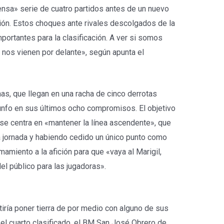
ensa» serie de cuatro partidos antes de un nuevo
ión. Estos choques ante rivales descolgados de la
portantes para la clasificación. A ver si somos
nos vienen por delante», según apunta el
nas, que llegan en una racha de cinco derrotas
iunfo en sus últimos ocho compromisos. El objetivo
 se centra en «mantener la línea ascendente», que
a jornada y habiendo cedido un único punto como
mamiento a la afición para que «vaya al Marigil,
el público para las jugadoras».
iría poner tierra de por medio con alguno de sus
y el cuarto clasificado, el BM San José Obrero de