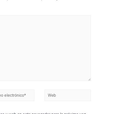
Web
ónico*