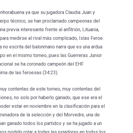
nhorabuena ya que su jugadora Claudia Juan y
erpo técnico, se han proclamado campeonas del
 previa interesante frente al anfitrión, Lituania,
l para medirse al rival más complicado, Islas Feroe.
la no escrita del balonmano narra que es una ardua
po en el mismo torneo, pues las Guerreras Junior
nacional se ha coronado campeón del EHF
ma de las feroesas (34:23).
uy contentas de este torneo, muy contentas del
nes, no solo por haberlo ganado, que ese era el
poder estar en noviembre en la clasificación para el
trenadora de la selección y del Morvedre, una de
han ganado todos los partidos y se ha jugado a un
mos podido rotar a todas las jugadoras en todos los