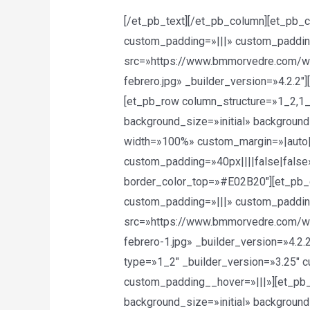
[/et_pb_text][/et_pb_column][et_pb_
custom_padding=»|||» custom_paddin
src=»https://www.bmmorvedre.com/wp
febrero.jpg» _builder_version=»4.2.2
[et_pb_row column_structure=»1_2,1_2
background_size=»initial» backgroun
width=»100%» custom_margin=»|auto||
custom_padding=»40px||||false|fals
border_color_top=»#E02B20″][et_pb_c
custom_padding=»|||» custom_paddin
src=»https://www.bmmorvedre.com/w
febrero-1.jpg» _builder_version=»4.2
type=»1_2″ _builder_version=»3.25″ 
custom_padding__hover=»|||»][et_pb_t
background_size=»initial» backgroun