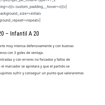
ing=»|||» custom_padding__hover=»|||»]
background_size=»initial»
ground_repeat=»repeat»]
0 – Infantil A 20
rte muy intensa defensivamente y con buenas
anso con 3 goles de ventaja.
tradas y con errores no forzados y fallos de
 el marcador se apretara y que el partido se
 supimos sufrir y conseguir un punto que valoraremos