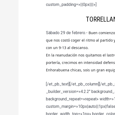
custom_padding=»||0px|||»]
TORRELLAN
Sábado 29 de febrero.-
Buen comienzo 
que nos costó coger el ritmo al partido 
con un 9-13 al descanso.
En la reanudación nos quitamos el lastr
portería, crecimos en intensidad defensi
Enhorabuena chicas, sois un gran equi
[/et_pb_text][/et_pb_column][/et_pb
_builder_version=»4.2.2″ background_
background_repeat=»repeat» width=
custom_margin=»10px|auto||1px|false
border_width_top=»1px» border_colo