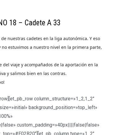
O 18 – Cadete A 33
de nuestras cadetes en la liga autonómica. Y eso
y no estuvimos a nuestro nivel en la primera parte,
e del viaje y acompañados de la aportación en la
va y salimos bien en las contras.
po!
_row][et_pb_row column_structure=»1_2,1_2″
size=»initial» background_position=»top_left»
»100%»
|false» custom_padding=»40px||||false|false»
r_top=»#E02B20″][et_pb_column type=»1_2″