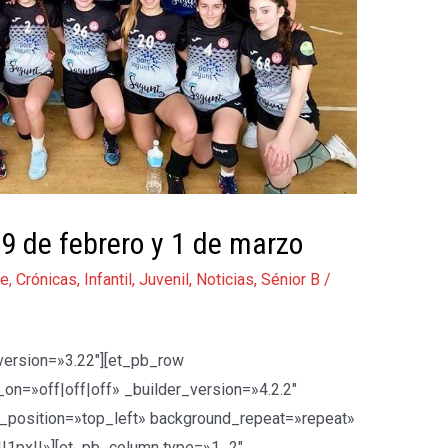
 de febrero y 1 de marzo
te
,
Crónicas
,
Infantil
,
Juvenil
,
Noticias
,
Sénior B
/
_version=»3.22″][et_pb_row
on=»off|off|off» _builder_version=»4.2.2″
d_position=»top_left» background_repeat=»repeat»
|1px||»][et_pb_column type=»1_2″