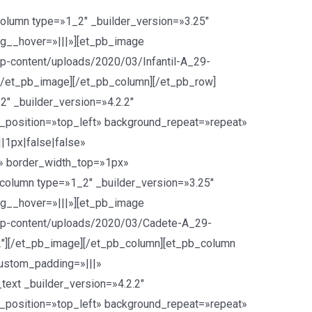
column type=»1_2″ _builder_version=»3.25″
g__hover=»|||»][et_pb_image
-content/uploads/2020/03/Infantil-A_29-
″][/et_pb_image][/et_pb_column][/et_pb_row]
″ _builder_version=»4.2.2″
d_position=»top_left» background_repeat=»repeat»
1px|false|false»
e» border_width_top=»1px»
olumn type=»1_2″ _builder_version=»3.25″
g__hover=»|||»][et_pb_image
p-content/uploads/2020/03/Cadete-A_29-
.2″][/et_pb_image][/et_pb_column][et_pb_column
custom_padding=»|||»
ext _builder_version=»4.2.2″
d_position=»top_left» background_repeat=»repeat»