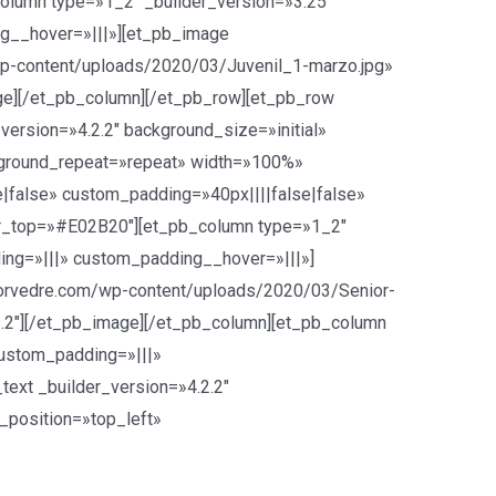
column type=»1_2″ _builder_version=»3.25″
g__hover=»|||»][et_pb_image
-content/uploads/2020/03/Juvenil_1-marzo.jpg»
age][/et_pb_column][/et_pb_row][et_pb_row
version=»4.2.2″ background_size=»initial»
kground_repeat=»repeat» width=»100%»
|false» custom_padding=»40px||||false|false»
r_top=»#E02B20″][et_pb_column type=»1_2″
ing=»|||» custom_padding__hover=»|||»]
orvedre.com/wp-content/uploads/2020/03/Senior-
2.2″][/et_pb_image][/et_pb_column][et_pb_column
custom_padding=»|||»
ext _builder_version=»4.2.2″
_position=»top_left»