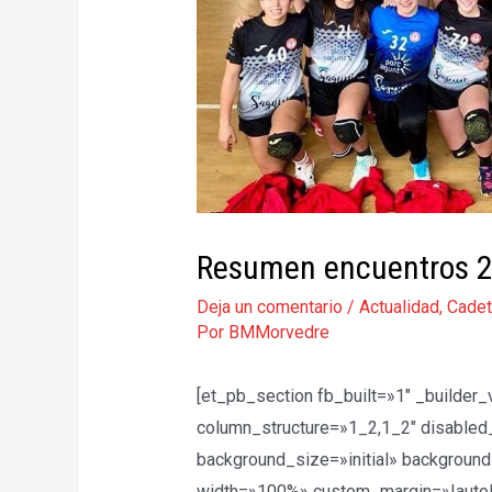
Resumen encuentros 29
Deja un comentario
/
Actualidad
,
Cade
Por
BMMorvedre
[et_pb_section fb_built=»1″ _builder
column_structure=»1_2,1_2″ disabled_
background_size=»initial» backgroun
width=»100%» custom_margin=»|auto|