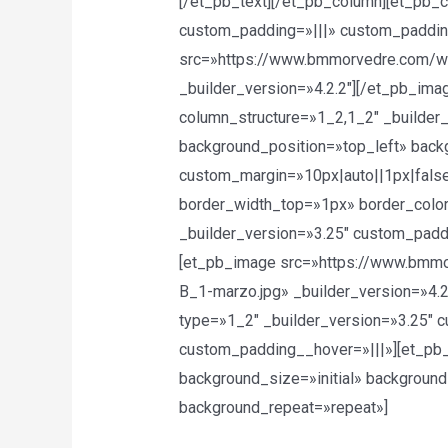
[/et_pb_text][/et_pb_column][et_pb_
custom_padding=»|||» custom_paddin
src=»https://www.bmmorvedre.com/wp
_builder_version=»4.2.2″][/et_pb_im
column_structure=»1_2,1_2″ _builder_
background_position=»top_left» bac
custom_margin=»10px|auto||1px|false
border_width_top=»1px» border_colo
_builder_version=»3.25″ custom_padd
[et_pb_image src=»https://www.bmm
B_1-marzo.jpg» _builder_version=»4.
type=»1_2″ _builder_version=»3.25″ 
custom_padding__hover=»|||»][et_pb_t
background_size=»initial» background
background_repeat=»repeat»]